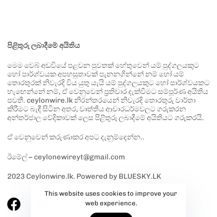
පිළිතුරු ලබාදීමේ අයිතිය
මෙම වෙබ් අඩවියේ පළවන පුවතක් හේතුවෙන් යම් පුද්ගලයකුට
හෝ පාර්ශ්වයක අපහසුතාවක් පැනනගින්නේ නම් හෝ යම්
තොරතුරක් නිවැරදි විය යුතු යැයි යම් පුද්ගලයකුට හෝ පාර්ශ්වයකට
හැඟෙන්නේ නම්, ඒ වෙනුවෙන් ප්‍රතිචාර දැක්වීමට සම්පූර්ණ අයිතිය
පවතී. ceylonwire.lk නිරන්තරයෙන් නිවැරදි තොරතුරු වාර්තා
කිරීමට බැඳී සිටින අතර, වෘත්තීය ආචාරධර්මවලට ගරුකරන
අන්තර්ජාල වේදිකාවක් ලෙස පිළිතුරු ලබාදීමේ අයිතියට ගරුකරයි.
ඒ වෙනුවෙන් කරුණාකර අපට දැනුම්දෙන්න..
ඊමේල් – ceylonewireyt@gmail.com
2023 Ceylonwire.lk. Powered by BLUESKY.LK
This website uses cookies to improve your
web experience.