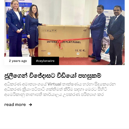
2 years ago
#ceylonwire
ජුලීගෙන් විජේදාසට වීඩියෝ පහසුකම්
අධිකරණ අමාත්‍යාංශයේ Virtual තාක්ෂණය හරහා සිදුකෙරෙන
අධිකරණ ක්‍රියා පටිපාටි ශක්තිමත් කිරීම සඳහා මෙරට පිහිටි
අමෙරිකානු තානාපති කාර්යාලය උපකරණ පරිත්‍යාග කර
read more