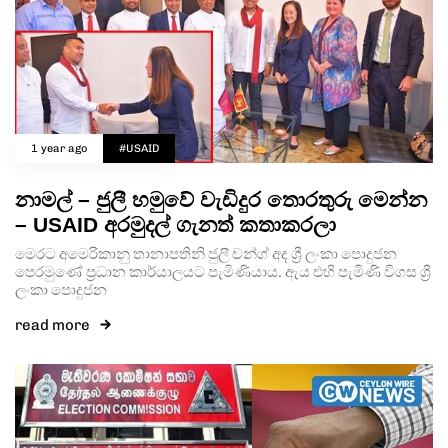
1 year ago
#USAID
නාමල් – ජුලී හමුවේ වැඩිදුර තොරතුරු මෙන්න
– USAID අරමුදල් ගැනත් කතාකරලා
මෙරට අමෙරිකානු තානාපතිනි ජුලී චන්ග් අද ශ්‍රී ලංකා පොදුජන
පෙරමුණේ ප්‍රධාන කාර්යාලයට පැමිණියාය. ඇය එහි පැමිණි විගස ශ්‍රී
ලංකා පොදුජන
read more