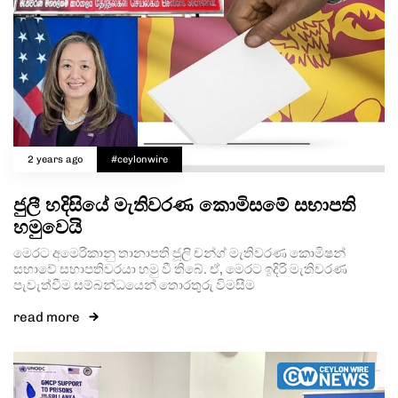
2 years ago
#ceylonwire
ජුලී හදිසියේ මැතිවරණ කොමිසමේ සභාපති
හමුවෙයි
මෙරට අමෙරිකානු තානාපති ජූලි චන්ග් මැතිවරණ කොමිෂන්
සභාවේ සභාපතිවරයා හමු වී තිබේ. ඒ, මෙරට ඉදිරි මැතිවරණ
පැවැත්වීම සම්බන්ධයෙන් තොරතුරු විමසීම
read more