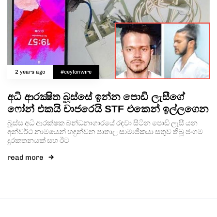
2 years ago
#ceylonwire
අධි ආරක්‍ෂිත බූස්සේ ඉන්න පොඩි ලැසීගේ
ෆෝන් එකයි චාජරෙයි STF එකෙන් ඉල්ලගෙන
බූස්ස අධි ආරක්ෂක බන්ධනාගාරයේ රඳවා සිටින පොඩි ලැසී යන
අන්වර්ථ නාමයෙන් හඳුන්වන පාතාල සාමාජිකයා සතුව තිබූ ජංගම
දුරකතනයක් සහ ඊට
read more