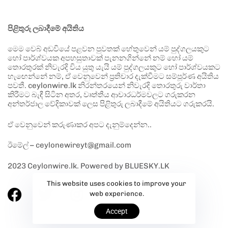
පිළිතුරු ලබාදීමේ අයිතිය
මෙම වෙබ් අඩවියේ පළවන පුවතක් හේතුවෙන් යම් පුද්ගලයකුට
හෝ පාර්ශ්වයක අපහසුතාවක් පැනනගින්නේ නම් හෝ යම්
තොරතුරක් නිවැරදි විය යුතු යැයි යම් පුද්ගලයකුට හෝ පාර්ශ්වයකට
හැඟෙන්නේ නම්, ඒ වෙනුවෙන් ප්‍රතිචාර දැක්වීමට සම්පූර්ණ අයිතිය
පවතී. ceylonwire.lk නිරන්තරයෙන් නිවැරදි තොරතුරු වාර්තා
කිරීමට බැඳී සිටින අතර, වෘත්තීය ආචාරධර්මවලට ගරුකරන
අන්තර්ජාල වේදිකාවක් ලෙස පිළිතුරු ලබාදීමේ අයිතියට ගරුකරයි.
ඒ වෙනුවෙන් කරුණාකර අපට දැනුම්දෙන්න..
ඊමේල් – ceylonewireyt@gmail.com
2023 Ceylonwire.lk. Powered by BLUESKY.LK
This website uses cookies to improve your
web experience.
Accept