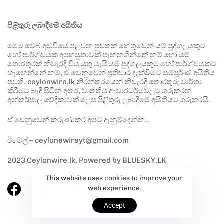
පිළිතුරු ලබාදීමේ අයිතිය
මෙම වෙබ් අඩවියේ පළවන පුවතක් හේතුවෙන් යම් පුද්ගලයකුට
හෝ පාර්ශ්වයක අපහසුතාවක් පැනනගින්නේ නම් හෝ යම්
තොරතුරක් නිවැරදි විය යුතු යැයි යම් පුද්ගලයකුට හෝ පාර්ශ්වයකට
හැඟෙන්නේ නම්, ඒ වෙනුවෙන් ප්‍රතිචාර දැක්වීමට සම්පූර්ණ අයිතිය
පවතී. ceylonwire.lk නිරන්තරයෙන් නිවැරදි තොරතුරු වාර්තා
කිරීමට බැඳී සිටින අතර, වෘත්තීය ආචාරධර්මවලට ගරුකරන
අන්තර්ජාල වේදිකාවක් ලෙස පිළිතුරු ලබාදීමේ අයිතියට ගරුකරයි.
ඒ වෙනුවෙන් කරුණාකර අපට දැනුම්දෙන්න..
ඊමේල් – ceylonewireyt@gmail.com
2023 Ceylonwire.lk. Powered by BLUESKY.LK
This website uses cookies to improve your
web experience.
Accept