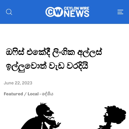
To
nav
ඔෆිස් එකේදී ලිංගික අල්ලස්
ඉල්ලුවොත් වැඩ වරදියි
June 22, 2023
Featured
/
Local - දේශිය