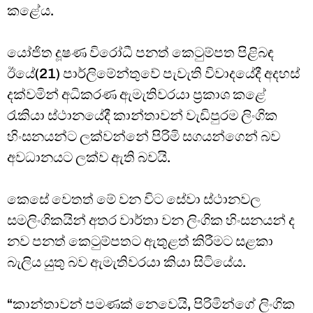
කළේය.
යෝජිත දූෂණ විරෝධී පනත් කෙටුම්පත පිළිබඳ
ඊයේ(21) පාර්ලිමේන්තුවේ පැවැති විවාදයේදී අදහස්
දක්වමින් අධිකරණ ඇමැතිවරයා ප්‍රකාශ කළේ
රැකියා ස්ථානයේදී කාන්තාවන් වැඩිපුරම ලිංගික
හිංසනයන්ට ලක්වන්නේ පිරිමි සගයන්ගෙන් බව
අවධානයට ලක්ව ඇති බවයි.
කෙසේ වෙතත් මේ වන විට සේවා ස්ථානවල
සමලිංගිකයින් අතර වාර්තා වන ලිංගික හිංසනයන් ද
නව පනත් කෙටුම්පතට ඇතුළත් කිරීමට සළකා
බැලිය යුතු බව ඇමැතිවරයා කියා සිටියේය.
“කාන්තාවන් පමණක් නෙවෙයි, පිරිමින්ගේ ලිංගික