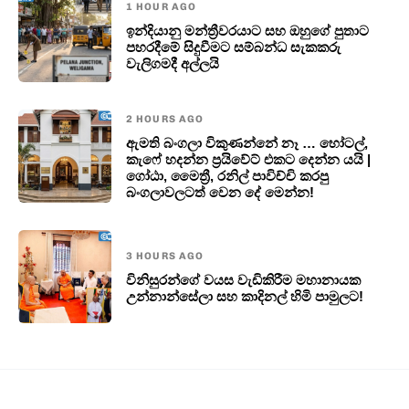
1 HOUR AGO
ඉන්දියානු මන්ත්‍රීවරයාට සහ ඔහුගේ පුතාට
පහරදීමේ සිදුවීමට සම්බන්ධ සැකකරු
වැලිගමදී අල්ලයි
2 HOURS AGO
ඇමති බංගලා විකුණන්නේ නෑ … හෝටල්,
කැෆේ හදන්න ප්‍රයිවේට් එකට දෙන්න යයි |
ගෝඨා, මෛත්‍රී, රනිල් පාවිච්චි කරපු
බංගලාවලටත් වෙන දේ මෙන්න!
3 HOURS AGO
විනිසුරන්ගේ වයස වැඩිකිරීම මහානායක
උන්නාන්සේලා සහ කාදිනල් හිමි පාමුලට!