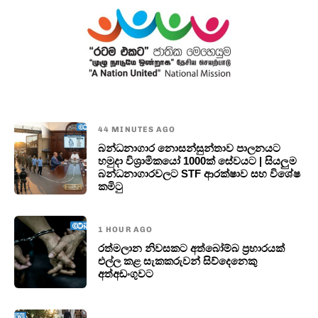
44 MINUTES AGO
බන්ධනාගාර නොසන්සුන්තාව පාලනයට
හමුදා විශ්‍රාමිකයෝ 1000ක් සේවයට | සියලුම
බන්ධනාගාරවලට STF ආරක්ෂාව සහ විශේෂ
කමිටු
1 HOUR AGO
රත්මලාන නිවසකට අත්බෝම්බ ප්‍රහාරයක්
එල්ල කළ සැකකරුවන් සිව්දෙනෙකු
අත්අඩංගුවට