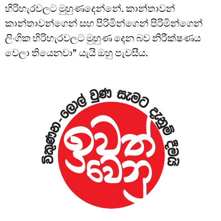
හිරිහැරවලට මුහුණදෙන්නේ. කාන්තාවන්
කාන්තාවන්ගෙන් සහ පිරිමින්ගෙන් පිරිමින්ගෙන්
ලිංගික හිරිහැරවලට මුහුණ දෙන බව නිරීක්ෂණය
වෙලා තියෙනවා” යැයි ඔහු පැවසීය.