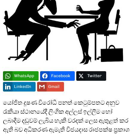
Type and hit enter
WhatsApp
Facebook
Twitter
LinkedIn
Gmail
යෝජිත දූෂණ විරෝධී පනත් කෙටුම්පතට අනුව
රැකියා ස්ථානයේදී ලිංගික අල්ලස් ඉල්ලීම හෝ
ලබාදීම දඬුවම් ලැබිය හැකි වරදක් ලෙස ඇතුළත් කර
ඇති බව අධිකරණ ඇමැති විජයදාස රාජපක්ෂ ප්‍රකාශ