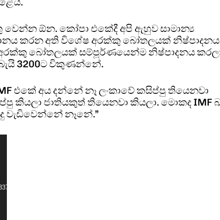
කළේය.
කතු වෙන්න ඕන. කෝපා එකේදී අපි ඇහුව සාමාන්‍ය
ානය කරන අති විශේෂ අරක්කු බෝතලයක් නිෂ්පාදනය
 අරක්කු බෝතලයක් සම්පූර්ණයෙන්ම නිෂ්පාදනය කරල
බැයි 3200ට විකුණන්නේ.
F එකේ අය දන්නේ නෑ ලංකාවේ කසිප්පු තියෙනවා
්පු කියලා ජාතියකුත් තියෙනවා කියලා. මොකද IMF බ
බදු වැඩිවෙන්නේ නෑනේ.”
_8375740014764980241_n.mp4?