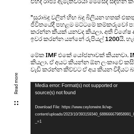
එහිදී රාජ්‍ය ඇමැතිවරයා මෙසේද සඳහන් 
”සුරාබදු වලින් හිඟ බදු බිලියන හතක් එ
ජීවිතයේදී පහළම මට්ටමේ කම්කරුවෝ ප
කරන්න කීයක් යනවද කියලා. අති විශේෂ
ඉවර කරන්න යන්නේ රුපියල් 1200යි. හැ
මේක IMF එකේ යෝජනාවක් කියනවා. IM
කියලා. ඒ අයට කියන්න ඕන ලංකාවේ කසිප
වැඩි කරන්න කිව්වට ඒ අය කියන විදියට 
Read more
Media error: Format(s) not supported or
source(s) not found
Download File: https://www.ceylonwire.lk/wp-
content/uploads/2023/10/393159340_688666679858991
_=1