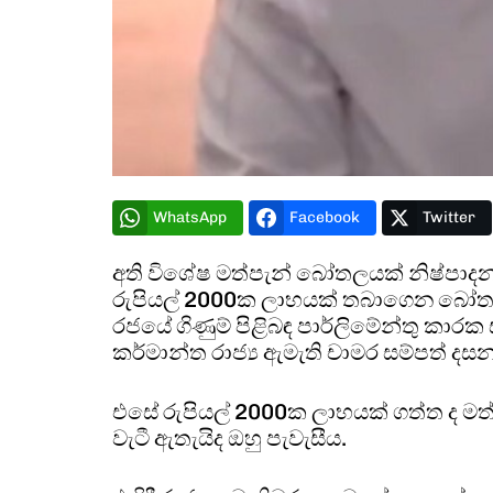
Video
Player
WhatsApp
Facebook
Twitter
අති විශේෂ මත්පැන් බෝතලයක් නිෂ්පාදනය
රුපියල් 2000ක ලාභයක් තබාගෙන බෝතලය
රජයේ ගිණුම් පිළිබඳ පාර්ලිමේන්තු කාරක ස
කර්මාන්ත රාජ්‍ය ඇමැති චාමර සම්පත් ද
එසේ රුපියල් 2000ක ලාභයක් ගත්ත ද මත
වැටී ඇතැයිද ඔහු පැවැසීය.