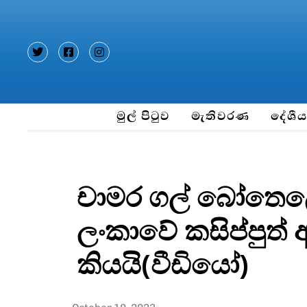
Type and hit enter
මුල් පිටුව
මැතිවරණ
දේශී
චාමර ගල් බෝතෙල
ලංකාවේ කසිප්පුත්
කියයි(වීඩියෝ)