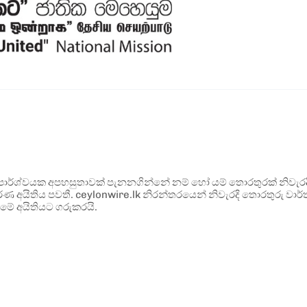
ර්ශ්වයක අපහසුතාවක් පැනනගින්නේ නම් හෝ යම් තොරතුරක් නිවැරදි ව
්ණ අයිතිය පවතී. ceylonwire.lk නිරන්තරයෙන් නිවැරදි තොරතුරු වාර්තා
මේ අයිතියට ගරුකරයි.