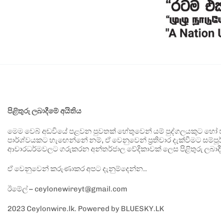
පිළිතුරු ලබාදීමේ අයිතිය
මෙම වෙබ් අඩවියේ පළවන පුවතක් හේතුවෙන් යම් පුද්ගලයකුට හෝ පා
පාර්ශ්වයකට හැඟෙන්නේ නම්, ඒ වෙනුවෙන් ප්‍රතිචාර දැක්වීමට සම්පූර
ආචාරධර්මවලට ගරුකරන අන්තර්ජාල වේදිකාවක් ලෙස පිළිතුරු ලබාදී
ඒ වෙනුවෙන් කරුණාකර අපට දැනුම්දෙන්න..
ඊමේල් – ceylonewireyt@gmail.com
2023 Ceylonwire.lk. Powered by BLUESKY.LK