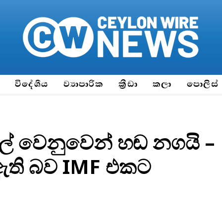
ය
විදේශීය
ව්‍යාපාරික
ක්‍රීඩා
කලා
පොලිස්
ේ වෙනුවෙන් හඬ නගයි –
 ඇති බව IMF එකට