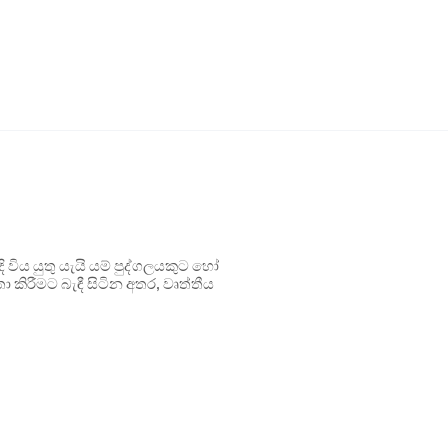
ිය යුතු යැයි යම් පුද්ගලයකුට හෝ
 කිරීමට බැඳී සිටින අතර, වෘත්තීය