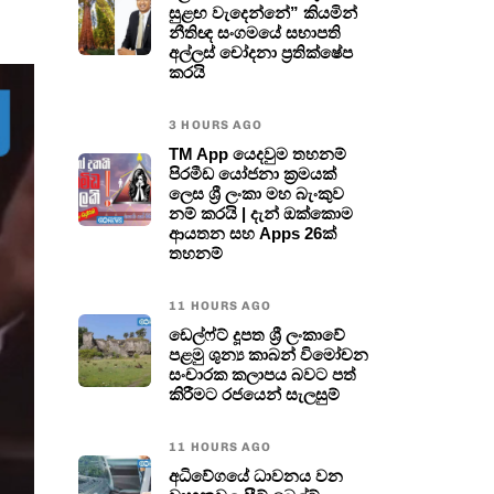
සුළඟ වැදෙන්නේ” කියමින්
නීතිඥ සංගමයේ සභාපති
අල්ලස් චෝදනා ප්‍රතික්ෂේප
කරයි
3 HOURS AGO
TM App යෙදවුම තහනම්
පිරමීඩ යෝජනා ක්‍රමයක්
ලෙස ශ්‍රී ලංකා මහ බැංකුව
නම් කරයි | දැන් ඔක්කොම
ආයතන සහ Apps 26ක්
තහනම්
11 HOURS AGO
ඩෙල්ෆ්ට් දූපත ශ්‍රී ලංකාවේ
පළමු ශුන්‍ය කාබන් විමෝචන
සංචාරක කලාපය බවට පත්
කිරීමට රජයෙන් සැලසුම්
11 HOURS AGO
අධිවේගයේ ධාවනය වන