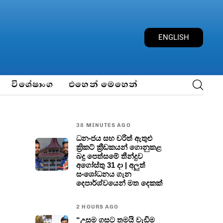
E
N
G
L
I
S
H
විශේෂාංග
එහෙන් මෙහෙන්
38 MINUTES AGO
ධනංජය සහ චරිත් ඇතුළු
ක්‍රිකට් ක්‍රීඩකයන් ගොනුකළ
බදු පෙත්සමේ තීන්දුව
අගෝස්තු 31 දා | අලුත්
සංශෝධනය ගැන
දෙපාර්ශ්වයෙන් මත දෙකක්
2 HOURS AGO
“උසම ගසට තමයි වැඩිම