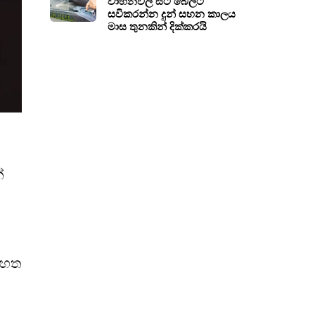
වාහනවල සීට් බෙල්ට්
සවිකරන්න දුන් සහන කාලය
මාස තුනකින් දික්කරයි
්
 පහත