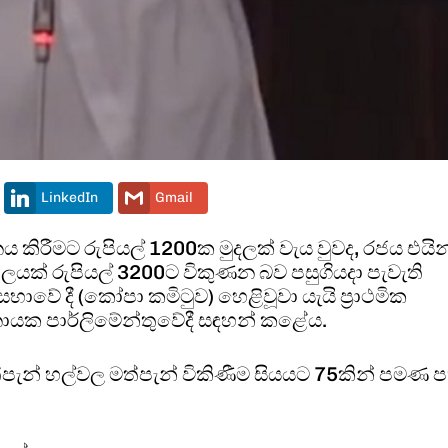
LinkedIn
Gmail
 කිරීමට රුපියල් 1200ක මුදලක් වැය වුවද, රජය එයින
ක් රුපියල් 3200ට විකුණන බව පසුගියදා පැවැති
භාවේ දී (කෝපා කමිටුව) හෙළිවූවා යැයි ප්‍රාථමික
සනායක පාර්ලිමේන්තුවේදී සඳහන් කළේය.
්පැන් හල්වල මත්පැන් විකිණීම සියයට 75කින් පමණ