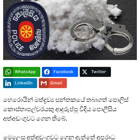
Type and hit enter
WhatsApp
Facebook
Twitter
LinkedIn
Gmail
හෙරොයින් මත්ද්‍රව්‍ය සන්තකයේ තබාගත් පොලිස්
කොස්තාපල්වරයකු ආදුරුප්පු වීදිය පොලීසිය
අත්අඩංගුවට ගෙන තිබේ.
මෙලෙස අත්අඩංගුවට ගෙන ඇත්තේ අපරාධ