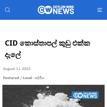
To
nav
CID කොස්තාපල් කුඩු එක්ක
දැලේ
August 11, 2023
Featured
/
Local - දේශිය