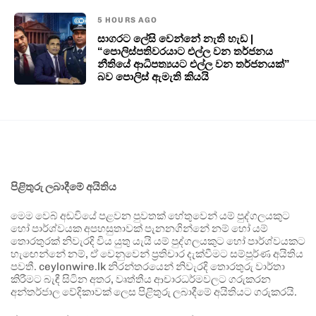
5 HOURS AGO
සාගරට ලේසි වෙන්නේ නැති හැඩ |
“පොලිස්පතිවරයාට එල්ල වන තර්ජනය
නීතියේ ආධිපත්‍යයට එල්ල වන තර්ජනයක්”
බව පොලිස් ඇමැති කියයි
පිළිතුරු ලබාදීමේ අයිතිය
මෙම වෙබ් අඩවියේ පළවන පුවතක් හේතුවෙන් යම් පුද්ගලයකුට
හෝ පාර්ශ්වයක අපහසුතාවක් පැනනගින්නේ නම් හෝ යම්
තොරතුරක් නිවැරදි විය යුතු යැයි යම් පුද්ගලයකුට හෝ පාර්ශ්වයකට
හැඟෙන්නේ නම්, ඒ වෙනුවෙන් ප්‍රතිචාර දැක්වීමට සම්පූර්ණ අයිතිය
පවතී. ceylonwire.lk නිරන්තරයෙන් නිවැරදි තොරතුරු වාර්තා
කිරීමට බැඳී සිටින අතර, වෘත්තීය ආචාරධර්මවලට ගරුකරන
අන්තර්ජාල වේදිකාවක් ලෙස පිළිතුරු ලබාදීමේ අයිතියට ගරුකරයි.