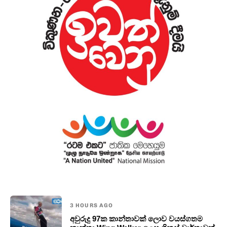
3 HOURS AGO
අවුරුදු 97ක කාන්තාවක් ලොව වයස්ගතම