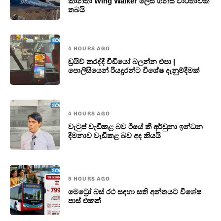
කාන්තා Wing Walker ලෙස ගිනස් වාර්තාවක්
තබයි
4 HOURS AGO
ඩ්‍රයිව් කරද්දී වීඩියෝ බලන්න එපා |
පොලිසියෙන් රියදුරන්ට විශේෂ දැනුම්දීමක්
4 HOURS AGO
වැටුප් වැඩිකළ බව ඊයේ කී අර්චුනා ඉන්ධන
දීමනාව වැඩිකළ බව අද කියයි
5 HOURS AGO
මෙට්‍රෝ බස් රථ සඳහා සති අන්තයට විශේෂ
පාස් එකක්