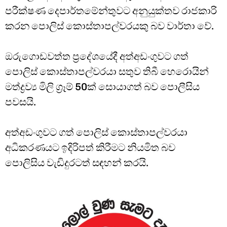
පරීක්ෂණ දෙපාර්තමේන්තුවට අනුයුක්තව රාජකාරි
කරන පොලිස් කොස්තාපල්වරයකු බව වාර්තා වේ.
ඔරුගොඩවත්ත ප්‍රදේශයේදී අත්අඩංගුවට ගත්
පොලිස් කොස්තාපල්වරයා සතුව තිබී හෙරොයින්
මත්ද්‍රව්‍ය මිලි ග්‍රෑම් 50ක් සොයාගත් බව පොලීසිය
පවසයි.
අත්අඩංගුවට ගත් පොලිස් කොස්තාපල්වරයා
අධිකරණයට ඉදිරිපත් කිරීමට නියමිත බව
පොලිසිය වැඩිදුරටත් සඳහන් කරයි.