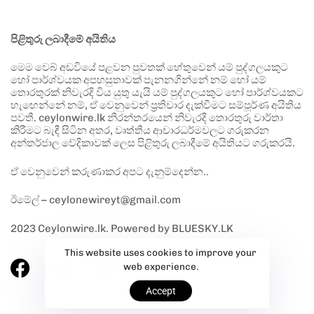
පිළිතුරු ලබාදීමේ අයිතිය
මෙම වෙබ් අඩවියේ පළවන පුවතක් හේතුවෙන් යම් පුද්ගලයකුට
හෝ පාර්ශ්වයක අපහසුතාවක් පැනනගින්නේ නම් හෝ යම්
තොරතුරක් නිවැරදි විය යුතු යැයි යම් පුද්ගලයකුට හෝ පාර්ශ්වයකට
හැඟෙන්නේ නම්, ඒ වෙනුවෙන් ප්‍රතිචාර දැක්වීමට සම්පූර්ණ අයිතිය
පවතී. ceylonwire.lk නිරන්තරයෙන් නිවැරදි තොරතුරු වාර්තා
කිරීමට බැඳී සිටින අතර, වෘත්තීය ආචාරධර්මවලට ගරුකරන
අන්තර්ජාල වේදිකාවක් ලෙස පිළිතුරු ලබාදීමේ අයිතියට ගරුකරයි.
ඒ වෙනුවෙන් කරුණාකර අපට දැනුම්දෙන්න..
ඊමේල් – ceylonewireyt@gmail.com
2023 Ceylonwire.lk. Powered by BLUESKY.LK
This website uses cookies to improve your
web experience.
Accept