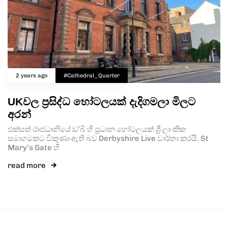
2 years ago
#Cathedral_Quarter
UKවල ප්‍රසිද්ධ හෝටලයක් දැදිගමලා මිලට
අරන්
එක්සත් රාජධානියේ ඩ’බි හි ප්‍රධාන හෝටලයක් ශ්‍රී ලාංකික
සමාගමකට විකුණා ඇති බව Derbyshire Live වාර්තා කරයි. St
Mary’s Gate හි
read more