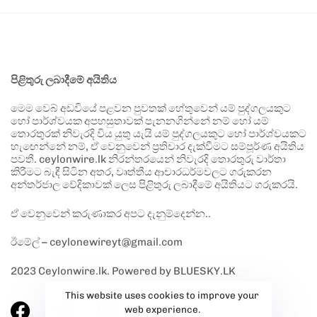
පිළිතුරු ලබාදීමේ අයිතිය
මෙම වෙබ් අඩවියේ පළවන පුවතක් හේතුවෙන් යම් පුද්ගලයකුට
හෝ පාර්ශ්වයක අපහසුතාවක් පැනනගින්නේ නම් හෝ යම්
තොරතුරක් නිවැරදි විය යුතු යැයි යම් පුද්ගලයකුට හෝ පාර්ශ්වයකට
හැඟෙන්නේ නම්, ඒ වෙනුවෙන් ප්‍රතිචාර දැක්වීමට සම්පූර්ණ අයිතිය
පවතී. ceylonwire.lk නිරන්තරයෙන් නිවැරදි තොරතුරු වාර්තා
කිරීමට බැඳී සිටින අතර, වෘත්තීය ආචාරධර්මවලට ගරුකරන
අන්තර්ජාල වේදිකාවක් ලෙස පිළිතුරු ලබාදීමේ අයිතියට ගරුකරයි.
ඒ වෙනුවෙන් කරුණාකර අපට දැනුම්දෙන්න..
ඊමේල් – ceylonewireyt@gmail.com
2023 Ceylonwire.lk. Powered by BLUESKY.LK
This website uses cookies to improve your
web experience.