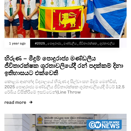
1 year ago
#2025_පොදුරාජ්‍ය_මණ්ඩලීය_ජීවිතාරක්ෂක_ශූරතාවලිය
හිරුණ – මීදුම් පොදුරාජ්‍ය මණ්ඩලීය
ජීවිතාරක්ෂක ශූරතාවලියේදී රන් පදක්කම් දිනා
ඉතිහාසයට එක්වෙති
කොළඹ ආනන්ද විද්‍යාලයේ හිරුණ ද සිල්වා සහ මීදුම් මෙන්ඩිස්,
2025 පොදුරාජ්‍ය මණ්ඩලීය ජීවිතාරක්ෂක ශූරතාවලියේදී මීටර් 12.5
රේඛීය විසිකිරීමේ ඉසව්වෙන්(Line Throw
read more