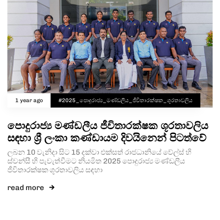
1 year ago
#2025_පොදුරාජ්‍ය_මණ්ඩලීය_ජීවිතාරක්ෂක_ශූරතාවලිය
පොදුරාජ්‍ය මණ්ඩලීය ජීවිතාරක්ෂක ශූරතාවලිය
සඳහා ශ්‍රී ලංකා කණ්ඩායම දිවයිනෙන් පිටත්වේ
ලබන 10 වැනිදා සිට 15 දක්වා එක්සත් රාජධානියේ වේල්ස් හි
ස්වන්සී හි පැවැත්වීමට නියමිත 2025 පොදුරාජ්‍ය මණ්ඩලීය
ජීවිතාරක්ෂක ශූරතාවලිය සඳහා
read more