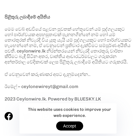
පිළිතුරු ලබාදීමේ අයිතිය
මෙම වෙබ් අඩවියේ පළවන පුවතක් හේතුවෙන් යම් පුද්ගලයකුට
හෝ පාර්ශ්වයක අපහසුතාවක් පැනනගින්නේ නම් හෝ යම්
තොරතුරක් නිවැරදි විය යුතු යැයි යම් පුද්ගලයකුට හෝ පාර්ශ්වයකට
හැඟෙන්නේ නම්, ඒ වෙනුවෙන් ප්‍රතිචාර දැක්වීමට සම්පූර්ණ අයිතිය
පවතී. ceylonwire.lk නිරන්තරයෙන් නිවැරදි තොරතුරු වාර්තා
කිරීමට බැඳී සිටින අතර, වෘත්තීය ආචාරධර්මවලට ගරුකරන
අන්තර්ජාල වේදිකාවක් ලෙස පිළිතුරු ලබාදීමේ අයිතියට ගරුකරයි.
ඒ වෙනුවෙන් කරුණාකර අපට දැනුම්දෙන්න..
ඊමේල් – ceylonewireyt@gmail.com
2023 Ceylonwire.lk. Powered by BLUESKY.LK
This website uses cookies to improve your
web experience.
Accept