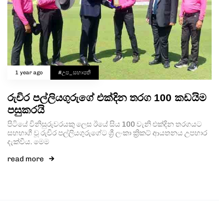
1 year ago
#උප_සභාපති
රුචිර පල්ලියගුරුගේ එක්දින තරග 100 කඩයිම
පසුකරයි
පිටියේ විනිසුරුවරයකු ලෙස ඊයේ සිය 100 වැනි එක්දින තරගයට
සහභාගී වූ රුචිර පල්ලියගුරුගේට ශ්‍රී ලංකා ක්‍රිකට් ආයතනය උපහාර
දැක්වීය. මෙම
read more