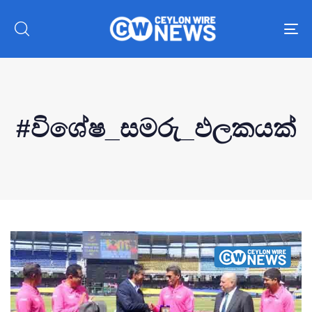
To
nav
#විශේෂ_සමරු_ඵලකයක්
Type and hit enter