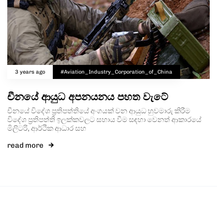
3 years ago
#Aviation_Industry_Corporation_of_China
චීනයේ ආයුධ අපනයනය පහත වැටේ
චීනයේ විදේශ ප්‍රතිපත්තියේ අංගයක් වන ආයුධ හුවමාරු කිරීම
විදේශ ප්‍රතිපත්ති ඉලක්කවලට සහාය වීම සඳහා වෙනත් ආකාරයේ
මිලිටරි, ආර්ථික ආධාර සහ
read more