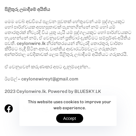
පිළිතුරු ලබාදීමේ අයිතිය
මෙම වෙබ් අඩවියේ පළවන පුවතක් හේතුවෙන් යම් පුද්ගලයකුට
හෝ පාර්ශ්වයක අපහසුතාවක් පැනනගින්නේ නම් හෝ යම්
තොරතුරක් නිවැරදි විය යුතු යැයි යම් පුද්ගලයකුට හෝ පාර්ශ්වයකට
හැඟෙන්නේ නම්, ඒ වෙනුවෙන් ප්‍රතිචාර දැක්වීමට සම්පූර්ණ අයිතිය
පවතී. ceylonwire.lk නිරන්තරයෙන් නිවැරදි තොරතුරු වාර්තා
කිරීමට බැඳී සිටින අතර, වෘත්තීය ආචාරධර්මවලට ගරුකරන
අන්තර්ජාල වේදිකාවක් ලෙස පිළිතුරු ලබාදීමේ අයිතියට ගරුකරයි.
ඒ වෙනුවෙන් කරුණාකර අපට දැනුම්දෙන්න..
ඊමේල් – ceylonewireyt@gmail.com
2023 Ceylonwire.lk. Powered by BLUESKY.LK
This website uses cookies to improve your
web experience.
Accept