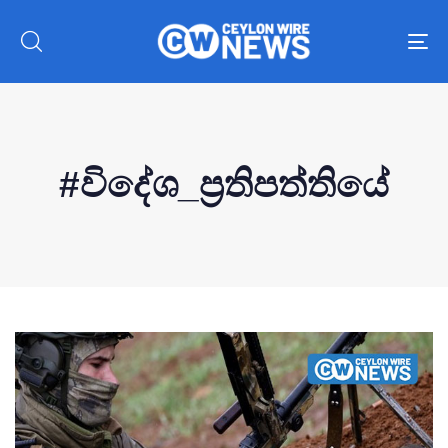
To
nav
#විදේශ_ප්‍රතිපත්තියේ
Type and hit enter