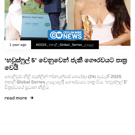
1 year ago
#2025_ඉතාලි_Global_Series_උළෙල
‘හවුස්ෆුල් 5’ වෙනුවෙන් ජැකී ගෞරවයට පාත්‍ර
වෙයි
බොලිවුඩ් නිළි ජැක්ලින් ෆර්නැන්ඩස් පෙරේදා (24) පැවැති 2025
ඉතාලි Global Series උළෙලේදී ගෞරවයට පාත්‍ර විය. ‘හවුස්ෆුල් 5’
චිත්‍රපටයේ ප්‍රධාන නිළිය
read more