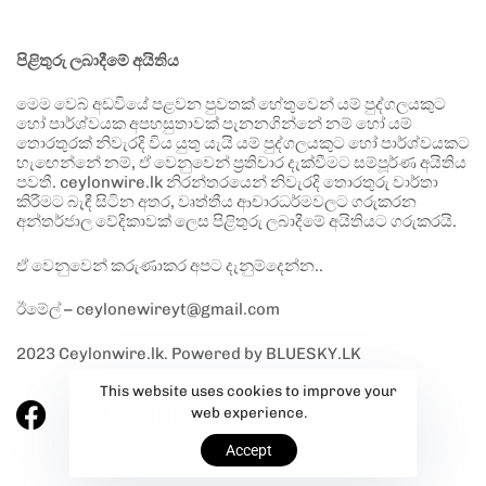
පිළිතුරු ලබාදීමේ අයිතිය
මෙම වෙබ් අඩවියේ පළවන පුවතක් හේතුවෙන් යම් පුද්ගලයකුට
හෝ පාර්ශ්වයක අපහසුතාවක් පැනනගින්නේ නම් හෝ යම්
තොරතුරක් නිවැරදි විය යුතු යැයි යම් පුද්ගලයකුට හෝ පාර්ශ්වයකට
හැඟෙන්නේ නම්, ඒ වෙනුවෙන් ප්‍රතිචාර දැක්වීමට සම්පූර්ණ අයිතිය
පවතී. ceylonwire.lk නිරන්තරයෙන් නිවැරදි තොරතුරු වාර්තා
කිරීමට බැඳී සිටින අතර, වෘත්තීය ආචාරධර්මවලට ගරුකරන
අන්තර්ජාල වේදිකාවක් ලෙස පිළිතුරු ලබාදීමේ අයිතියට ගරුකරයි.
ඒ වෙනුවෙන් කරුණාකර අපට දැනුම්දෙන්න..
ඊමේල් – ceylonewireyt@gmail.com
2023 Ceylonwire.lk. Powered by BLUESKY.LK
This website uses cookies to improve your
web experience.
Accept